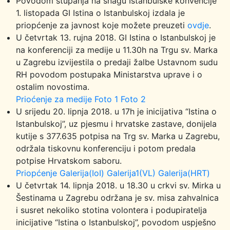
Povodom stupanja na snagu Istanbulske konvencije
1. listopada GI Istina o Istanbulskoj izdala je
priopćenje za javnost koje možete preuzeti
ovdje
.
U četvrtak 13. rujna 2018. GI Istina o Istanbulskoj je
na konferenciji za medije u 11.30h na Trgu sv. Marka
u Zagrebu izvijestila o predaji žalbe Ustavnom sudu
RH povodom postupaka Ministarstva uprave i o
ostalim novostima.
Prioćenje za medije
Foto 1
Foto 2
U srijedu 20. lipnja 2018. u 17h je inicijativa “Istina o
Istanbulskoj”, uz pjesmu i hrvatske zastave, donijela
kutije s 377.635 potpisa na Trg sv. Marka u Zagrebu,
održala tiskovnu konferenciju i potom predala
potpise Hrvatskom saboru.
Priopćenje
Galerija(IoI)
Galerija1(VL)
Galerija(HRT)
U četvrtak 14. lipnja 2018. u 18.30 u crkvi sv. Mirka u
Šestinama u Zagrebu održana je sv. misa zahvalnica
i susret nekoliko stotina volontera i podupiratelja
inicijative “Istina o Istanbulskoj”, povodom uspješno