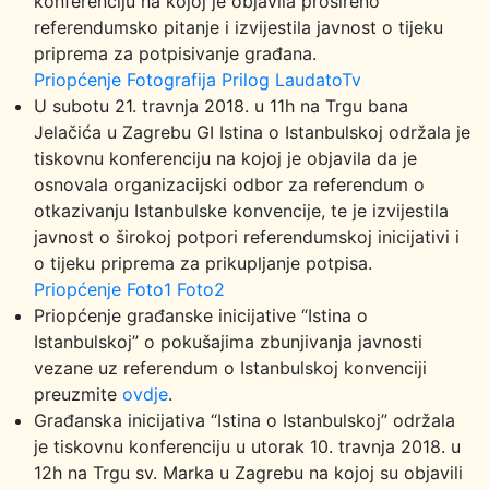
konferenciju na kojoj je objavila prošireno
referendumsko pitanje i izvijestila javnost o tijeku
priprema za potpisivanje građana.
Priopćenje
Fotografija
Prilog LaudatoTv
U subotu 21. travnja 2018. u 11h na Trgu bana
Jelačića u Zagrebu GI Istina o Istanbulskoj održala je
tiskovnu konferenciju na kojoj je objavila da je
osnovala organizacijski odbor za referendum o
otkazivanju Istanbulske konvencije, te je izvijestila
javnost o širokoj potpori referendumskoj inicijativi i
o tijeku priprema za prikupljanje potpisa.
Priopćenje
Foto1
Foto2
Priopćenje građanske inicijative “Istina o
Istanbulskoj” o pokušajima zbunjivanja javnosti
vezane uz referendum o Istanbulskoj konvenciji
preuzmite
ovdje
.
Građanska inicijativa “Istina o Istanbulskoj” održala
je tiskovnu konferenciju u utorak 10. travnja 2018. u
12h na Trgu sv. Marka u Zagrebu na kojoj su objavili