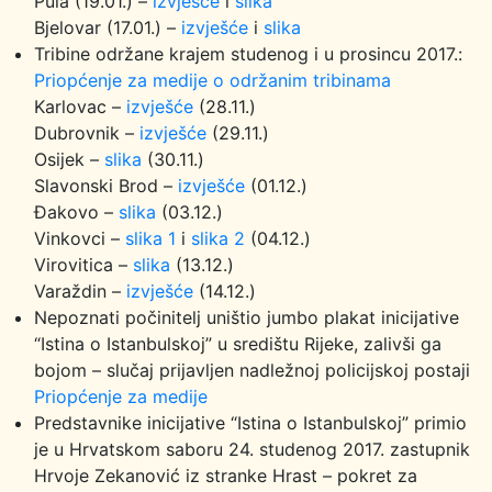
Pula (19.01.) –
izvješće
i
slika
Bjelovar (17.01.) –
izvješće
i
slika
Tribine održane krajem studenog i u prosincu 2017.:
Priopćenje za medije o održanim tribinama
Karlovac –
izvješće
(28.11.)
Dubrovnik –
izvješće
(29.11.)
Osijek –
slika
(30.11.)
Slavonski Brod –
izvješće
(01.12.)
Đakovo –
slika
(03.12.)
Vinkovci –
slika 1
i
slika 2
(04.12.)
Virovitica –
slika
(13.12.)
Varaždin –
izvješće
(14.12.)
Nepoznati počinitelj uništio jumbo plakat inicijative
“Istina o Istanbulskoj” u središtu Rijeke, zalivši ga
bojom – slučaj prijavljen nadležnoj policijskoj postaji
Priopćenje za medije
Predstavnike inicijative “Istina o Istanbulskoj” primio
je u Hrvatskom saboru 24. studenog 2017. zastupnik
Hrvoje Zekanović iz stranke Hrast – pokret za