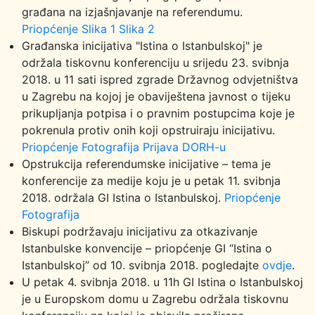
građana na izjašnjavanje na referendumu.
Priopćenje
Slika 1
Slika 2
Građanska inicijativa "Istina o Istanbulskoj" je
održala tiskovnu konferenciju u srijedu 23. svibnja
2018. u 11 sati ispred zgrade Državnog odvjetništva
u Zagrebu na kojoj je obaviještena javnost o tijeku
prikupljanja potpisa i o pravnim postupcima koje je
pokrenula protiv onih koji opstruiraju inicijativu.
Priopćenje
Fotografija
Prijava DORH-u
Opstrukcija referendumske inicijative – tema je
konferencije za medije koju je u petak 11. svibnja
2018. održala GI Istina o Istanbulskoj.
Priopćenje
Fotografija
Biskupi podržavaju inicijativu za otkazivanje
Istanbulske konvencije – priopćenje GI “Istina o
Istanbulskoj” od 10. svibnja 2018. pogledajte
ovdje
.
U petak 4. svibnja 2018. u 11h GI Istina o Istanbulskoj
je u Europskom domu u Zagrebu održala tiskovnu