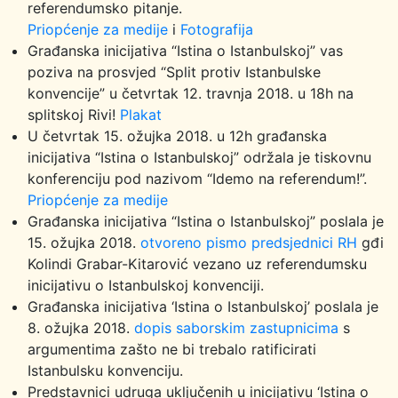
referendumsko pitanje.
Priopćenje za medije
i
Fotografija
Građanska inicijativa “Istina o Istanbulskoj” vas
poziva na prosvjed “Split protiv Istanbulske
konvencije” u četvrtak 12. travnja 2018. u 18h na
splitskoj Rivi!
Plakat
U četvrtak 15. ožujka 2018. u 12h građanska
inicijativa “Istina o Istanbulskoj” održala je tiskovnu
konferenciju pod nazivom “Idemo na referendum!”.
Priopćenje za medije
Građanska inicijativa “Istina o Istanbulskoj” poslala je
15. ožujka 2018.
otvoreno pismo predsjednici RH
gđi
Kolindi Grabar-Kitarović vezano uz referendumsku
inicijativu o Istanbulskoj konvenciji.
Građanska inicijativa ‘Istina o Istanbulskoj’ poslala je
8. ožujka 2018.
dopis saborskim zastupnicima
s
argumentima zašto ne bi trebalo ratificirati
Istanbulsku konvenciju.
Predstavnici udruga uključenih u inicijativu ‘Istina o