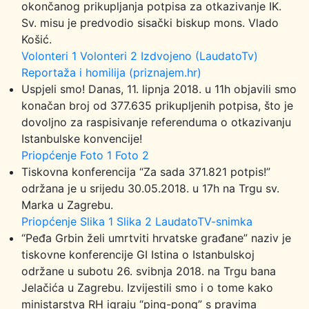
okončanog prikupljanja potpisa za otkazivanje IK.
Sv. misu je predvodio sisački biskup mons. Vlado
Košić.
Volonteri 1
Volonteri 2
Izdvojeno (LaudatoTv)
Reportaža i homilija (priznajem.hr)
Uspjeli smo! Danas, 11. lipnja 2018. u 11h objavili smo
konačan broj od 377.635 prikupljenih potpisa, što je
dovoljno za raspisivanje referenduma o otkazivanju
Istanbulske konvencije!
Priopćenje
Foto 1
Foto 2
Tiskovna konferencija “Za sada 371.821 potpis!”
održana je u srijedu 30.05.2018. u 17h na Trgu sv.
Marka u Zagrebu.
Priopćenje
Slika 1
Slika 2
LaudatoTV-snimka
“Peđa Grbin želi umrtviti hrvatske građane” naziv je
tiskovne konferencije GI Istina o Istanbulskoj
održane u subotu 26. svibnja 2018. na Trgu bana
Jelačića u Zagrebu. Izvijestili smo i o tome kako
ministarstva RH igraju “ping-pong” s pravima