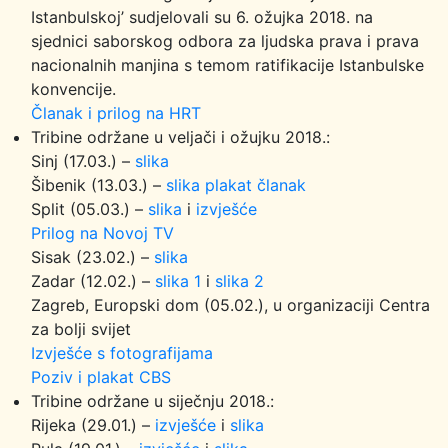
Istanbulskoj’ sudjelovali su 6. ožujka 2018. na
sjednici saborskog odbora za ljudska prava i prava
nacionalnih manjina s temom ratifikacije Istanbulske
konvencije.
Članak i prilog na HRT
Tribine održane u veljači i ožujku 2018.:
Sinj (17.03.) –
slika
Šibenik (13.03.) –
slika
plakat
članak
Split (05.03.) –
slika
i
izvješće
Prilog na Novoj TV
Sisak (23.02.) –
slika
Zadar (12.02.) –
slika 1
i
slika 2
Zagreb, Europski dom (05.02.), u organizaciji Centra
za bolji svijet
Izvješće s fotografijama
Poziv i plakat CBS
Tribine održane u siječnju 2018.:
Rijeka (29.01.) –
izvješće
i
slika