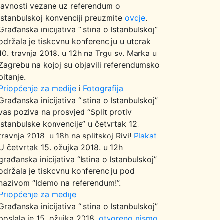
javnosti vezane uz referendum o
Istanbulskoj konvenciji preuzmite
ovdje
.
Građanska inicijativa “Istina o Istanbulskoj”
održala je tiskovnu konferenciju u utorak
10. travnja 2018. u 12h na Trgu sv. Marka u
Zagrebu na kojoj su objavili referendumsko
pitanje.
Priopćenje za medije
i
Fotografija
Građanska inicijativa “Istina o Istanbulskoj”
vas poziva na prosvjed “Split protiv
Istanbulske konvencije” u četvrtak 12.
travnja 2018. u 18h na splitskoj Rivi!
Plakat
U četvrtak 15. ožujka 2018. u 12h
građanska inicijativa “Istina o Istanbulskoj”
održala je tiskovnu konferenciju pod
nazivom “Idemo na referendum!”.
Priopćenje za medije
Građanska inicijativa “Istina o Istanbulskoj”
poslala je 15. ožujka 2018.
otvoreno pismo