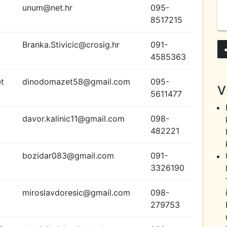
unum@net.hr
095-
8517215
Branka.Stivicic@crosig.hr
091-
4585363
t
dinodomazet58@gmail.com
095-
V
5611477
davor.kalinic11@gmail.com
098-
482221
bozidar083@gmail.com
091-
3326190
ć
miroslavdoresic@gmail.com
098-
279753