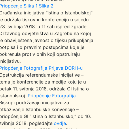
Priopćenje
Slika 1
Slika 2
Građanska inicijativa "Istina o Istanbulskoj"
je održala tiskovnu konferenciju u srijedu
23. svibnja 2018. u 11 sati ispred zgrade
Državnog odvjetništva u Zagrebu na kojoj
je obaviještena javnost o tijeku prikupljanja
potpisa i o pravnim postupcima koje je
pokrenula protiv onih koji opstruiraju
inicijativu.
Priopćenje
Fotografija
Prijava DORH-u
Opstrukcija referendumske inicijative –
tema je konferencije za medije koju je u
petak 11. svibnja 2018. održala GI Istina o
Istanbulskoj.
Priopćenje
Fotografija
Biskupi podržavaju inicijativu za
otkazivanje Istanbulske konvencije –
priopćenje GI “Istina o Istanbulskoj” od 10.
svibnja 2018. pogledajte
ovdje
.