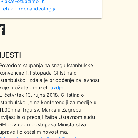
Plakat-otkažimo IK
Letak – rodna ideologija
IJESTI
Povodom stupanja na snagu Istanbulske
konvencije 1. listopada GI Istina o
Istanbulskoj izdala je priopćenje za javnost
koje možete preuzeti
ovdje
.
U četvrtak 13. rujna 2018. GI Istina o
Istanbulskoj je na konferenciji za medije u
11.30h na Trgu sv. Marka u Zagrebu
izvijestila o predaji žalbe Ustavnom sudu
RH povodom postupaka Ministarstva
uprave i o ostalim novostima.