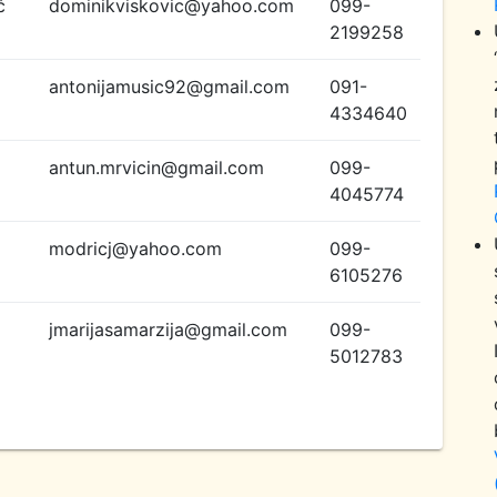
ć
dominikviskovic@yahoo.com
099-
2199258
antonijamusic92@gmail.com
091-
4334640
antun.mrvicin@gmail.com
099-
4045774
modricj@yahoo.com
099-
6105276
jmarijasamarzija@gmail.com
099-
5012783