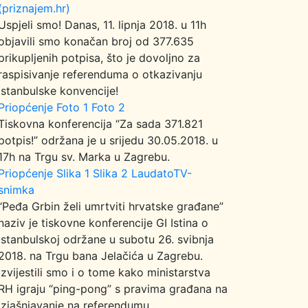
(priznajem.hr)
Uspjeli smo! Danas, 11. lipnja 2018. u 11h
objavili smo konačan broj od 377.635
prikupljenih potpisa, što je dovoljno za
raspisivanje referenduma o otkazivanju
Istanbulske konvencije!
Priopćenje
Foto 1
Foto 2
Tiskovna konferencija “Za sada 371.821
potpis!” održana je u srijedu 30.05.2018. u
17h na Trgu sv. Marka u Zagrebu.
Priopćenje
Slika 1
Slika 2
LaudatoTV-
snimka
“Peđa Grbin želi umrtviti hrvatske građane”
naziv je tiskovne konferencije GI Istina o
Istanbulskoj održane u subotu 26. svibnja
2018. na Trgu bana Jelačića u Zagrebu.
Izvijestili smo i o tome kako ministarstva
RH igraju “ping-pong” s pravima građana na
izjašnjavanje na referendumu.