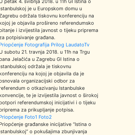
U petak 4. svibnja 2018. u 11h GI Istina o
Istanbulskoj je u Europskom domu u
Zagrebu održala tiskovnu konferenciju na
kojoj je objavila prošireno referendumsko
pitanje i izvijestila javnost o tijeku priprema
za potpisivanje građana.
Priopćenje
Fotografija
Prilog LaudatoTv
U subotu 21. travnja 2018. u 11h na Trgu
bana Jelačića u Zagrebu GI Istina o
Istanbulskoj održala je tiskovnu
konferenciju na kojoj je objavila da je
osnovala organizacijski odbor za
referendum o otkazivanju Istanbulske
konvencije, te je izvijestila javnost o širokoj
potpori referendumskoj inicijativi i o tijeku
priprema za prikupljanje potpisa.
Priopćenje
Foto1
Foto2
Priopćenje građanske inicijative “Istina o
Istanbulskoj” o pokušajima zbunjivanja