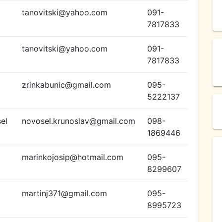
tanovitski@yahoo.com
091-
7817833
tanovitski@yahoo.com
091-
7817833
zrinkabunic@gmail.com
095-
5222137
el
novosel.krunoslav@gmail.com
098-
1869446
marinkojosip@hotmail.com
095-
8299607
martinj371@gmail.com
095-
8995723