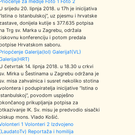
Prioćenje za medije
Foto 1
Foto 2
U srijedu 20. lipnja 2018. u 17h je inicijativa
“Istina o Istanbulskoj”, uz pjesmu i hrvatske
zastave, donijela kutije s 377.635 potpisa
na Trg sv. Marka u Zagrebu, održala
tiskovnu konferenciju i potom predala
potpise Hrvatskom saboru.
Priopćenje
Galerija(IoI)
Galerija1(VL)
Galerija(HRT)
U četvrtak 14. lipnja 2018. u 18.30 u crkvi
sv. Mirka u Šestinama u Zagrebu održana je
sv. misa zahvalnica i susret nekoliko stotina
volontera i podupiratelja inicijative “Istina o
Istanbulskoj”, povodom uspješno
okončanog prikupljanja potpisa za
otkazivanje IK. Sv. misu je predvodio sisački
biskup mons. Vlado Košić.
Volonteri 1
Volonteri 2
Izdvojeno
(LaudatoTv)
Reportaža i homilija