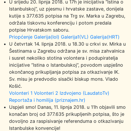
U srijedu 20. lipnja 2018. u 17h je inicijativa “Istina o
Istanbulskoj”, uz pjesmu i hrvatske zastave, donijela
kutije s 377.635 potpisa na Trg sv. Marka u Zagrebu,
održala tiskovnu konferenciju i potom predala
potpise Hrvatskom saboru.
Priopćenje
Galerija(IoI)
Galerija1(VL)
Galerija(HRT)
U četvrtak 14. lipnja 2018. u 18.30 u crkvi sv. Mirka u
Šestinama u Zagrebu održana je sv. misa zahvalnica
i susret nekoliko stotina volontera i podupiratelja
inicijative “Istina o Istanbulskoj”, povodom uspješno
okončanog prikupljanja potpisa za otkazivanje IK.
Sv. misu je predvodio sisački biskup mons. Vlado
Košić.
Volonteri 1
Volonteri 2
Izdvojeno (LaudatoTv)
Reportaža i homilija (priznajem.hr)
Uspjeli smo! Danas, 11. lipnja 2018. u 11h objavili smo
konačan broj od 377.635 prikupljenih potpisa, što je
dovoljno za raspisivanje referenduma o otkazivanju
Istanbulske konvencije!