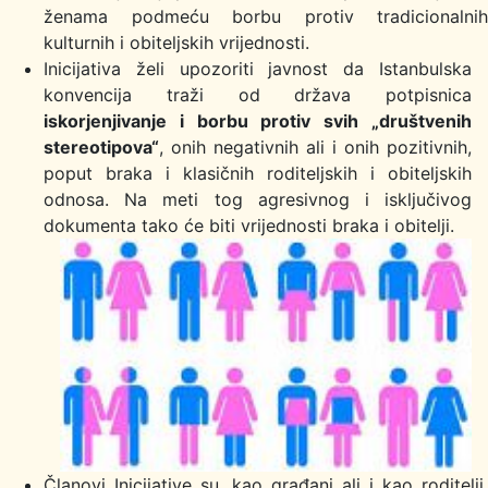
ženama podmeću borbu protiv tradicionalnih
kulturnih i obiteljskih vrijednosti.
Inicijativa želi upozoriti javnost da Istanbulska
konvencija traži od država potpisnica
iskorjenjivanje i borbu protiv svih „društvenih
stereotipova“
, onih negativnih ali i onih pozitivnih,
poput braka i klasičnih roditeljskih i obiteljskih
odnosa. Na meti tog agresivnog i isključivog
dokumenta tako će biti vrijednosti braka i obitelji.
Članovi Inicijative su, kao građani ali i kao roditelji,