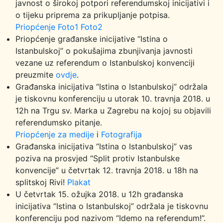
javnost o širokoj potpori referendumskoj inicijativi i
o tijeku priprema za prikupljanje potpisa.
Priopćenje
Foto1
Foto2
Priopćenje građanske inicijative “Istina o
Istanbulskoj” o pokušajima zbunjivanja javnosti
vezane uz referendum o Istanbulskoj konvenciji
preuzmite
ovdje
.
Građanska inicijativa “Istina o Istanbulskoj” održala
je tiskovnu konferenciju u utorak 10. travnja 2018. u
12h na Trgu sv. Marka u Zagrebu na kojoj su objavili
referendumsko pitanje.
Priopćenje za medije
i
Fotografija
Građanska inicijativa “Istina o Istanbulskoj” vas
poziva na prosvjed “Split protiv Istanbulske
konvencije” u četvrtak 12. travnja 2018. u 18h na
splitskoj Rivi!
Plakat
U četvrtak 15. ožujka 2018. u 12h građanska
inicijativa “Istina o Istanbulskoj” održala je tiskovnu
konferenciju pod nazivom “Idemo na referendum!”.