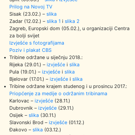
Prilog na Novoj TV
Sisak (23.02.) –
slika
Zadar (12.02.) –
slika 1
i
slika 2
Zagreb, Europski dom (05.02.), u organizaciji Centra
za bolji svijet
Izvješće s fotografijama
Poziv i plakat CBS
Tribine održane u siječnju 2018.:
Rijeka (29.01.) –
izvješće
i
slika
Pula (19.01.) –
izvješće
i
slika
Bjelovar (17.01.) –
izvješće
i
slika
Tribine održane krajem studenog i u prosincu 2017.:
Priopćenje za medije o održanim tribinama
Karlovac –
izvješće
(28.11.)
Dubrovnik –
izvješće
(29.11.)
Osijek –
slika
(30.11.)
Slavonski Brod –
izvješće
(01.12.)
Đakovo –
slika
(03.12.)