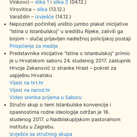
Vinkovci –
slika 1
i
slika 2
(04.12.)
Virovitica –
slika
(13.12.)
Varaždin –
izvješće
(14.12.)
Nepoznati počinitelj uništio jumbo plakat inicijative
“Istina o Istanbulskoj” u središtu Rijeke, zalivši ga
bojom – slučaj prijavljen nadležnoj policijskoj postaji
Priopćenje za medije
Predstavnike inicijative “Istina o Istanbulskoj” primio
je u Hrvatskom saboru 24. studenog 2017. zastupnik
Hrvoje Zekanović iz stranke Hrast – pokret za
uspješnu Hrvatsku
Vijest na hrt.hr
Vijest na narod.hr
Video snimka prijema u Saboru
Stručni skup o temi Istanbulske konvencije i
opasnostima rodne ideologije održan je 18.
studenog 2017. u Nadbiskupijskom pastoralnom
institutu u Zagrebu.
Izvješće sa stručnog skupa