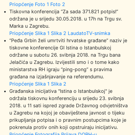
Priopćenje
Foto 1
Foto 2
Tiskovna konferencija “Za sada 371.821 potpis!”
održana je u srijedu 30.05.2018. u 17h na Trgu sv.
Marka u Zagrebu.
Priopćenje
Slika 1
Slika 2
LaudatoTV-snimka
“Peđa Grbin želi umrtviti hrvatske građane” naziv je
tiskovne konferencije GI Istina o Istanbulskoj
održane u subotu 26. svibnja 2018. na Trgu bana
Jelačića u Zagrebu. Izvijestili smo i o tome kako
ministarstva RH igraju “ping-pong” s pravima
građana na izjašnjavanje na referendumu.
Priopćenje
Slika 1
Slika 2
Građanska inicijativa "Istina o Istanbulskoj" je
održala tiskovnu konferenciju u srijedu 23. svibnja
2018. u 11 sati ispred zgrade Državnog odvjetništva
u Zagrebu na kojoj je obaviještena javnost o tijeku
prikupljanja potpisa i o pravnim postupcima koje je
pokrenula protiv onih koji opstruiraju inicijativu.
Priopćenje
Fotografija
Prijava DORH-u