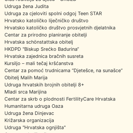
Udruga žena Judita
Udruga za cjeloviti spolni odgoj Teen STAR
Hrvatsko katoličko liječničko društvo
Hrvatsko katoličko društvo prosvjetnih djelatnika
Centar za prirodno planiranje obitelji
Hrvatska schönstattska obitelj
HKDPD "Biskup Srećko Badurina“
Hrvatska zajednica bračnih susreta
Kursiljo – mali tečaj kršćanstva
Centar za pomoć trudnicama “Djetešce, na sunašce”
Obitelj Malih Marija
Udruga hrvatskih brojnih obitelji 8+
Mladi srca Marijina
Centar za skrb o plodnosti FertilityCare Hrvatska
Humanitarna udruga Oaza
Udruga žena Dinjevac
Križarska organizacija
Udruga "Hrvatska ognjišta"