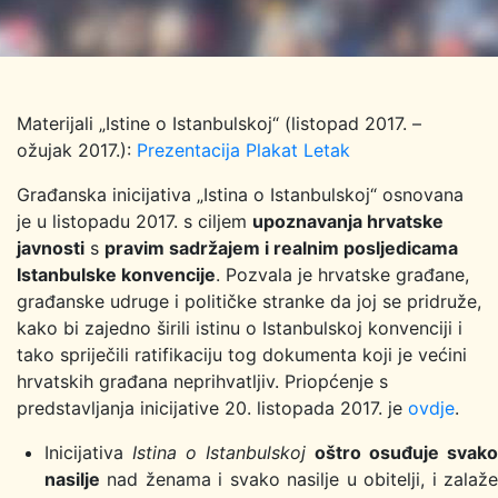
Materijali „Istine o Istanbulskoj“ (listopad 2017. –
ožujak 2017.):
Prezentacija
Plakat
Letak
Građanska inicijativa „Istina o Istanbulskoj“ osnovana
je u listopadu 2017. s ciljem
upoznavanja hrvatske
javnosti
s
pravim sadržajem i realnim posljedicama
Istanbulske konvencije
. Pozvala je hrvatske građane,
građanske udruge i političke stranke da joj se pridruže,
kako bi zajedno širili istinu o Istanbulskoj konvenciji i
tako spriječili ratifikaciju tog dokumenta koji je većini
hrvatskih građana neprihvatljiv. Priopćenje s
predstavljanja inicijative 20. listopada 2017. je
ovdje
.
Inicijativa
Istina o Istanbulskoj
oštro osuđuje svako
nasilje
nad ženama i svako nasilje u obitelji, i zalaže