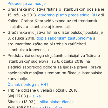
Priopćenje za medije
Građanska inicijativa “Istina o Istanbulskoj” poslala je
15. ožujka 2018.
otvoreno pismo predsjednici RH
gđi
Kolindi Grabar-Kitarović vezano uz referendumsku
inicijativu o Istanbulskoj konvenciji.
Građanska inicijativa ‘Istina o Istanbulskoj’ poslala je
8. ožujka 2018.
dopis saborskim zastupnicima
s
argumentima zašto ne bi trebalo ratificirati
Istanbulsku konvenciju.
Predstavnici udruga uključenih u inicijativu ‘Istina o
Istanbulskoj’ sudjelovali su 6. ožujka 2018. na
sjednici saborskog odbora za ljudska prava i prava
nacionalnih manjina s temom ratifikacije Istanbulske
konvencije.
Članak i prilog na HRT
Tribine održane u veljači i ožujku 2018.:
Sinj (17.03.) –
slika
Šibenik (13.03.) –
slika
plakat
članak
Split (05.03.) –
slika
i
izvješće