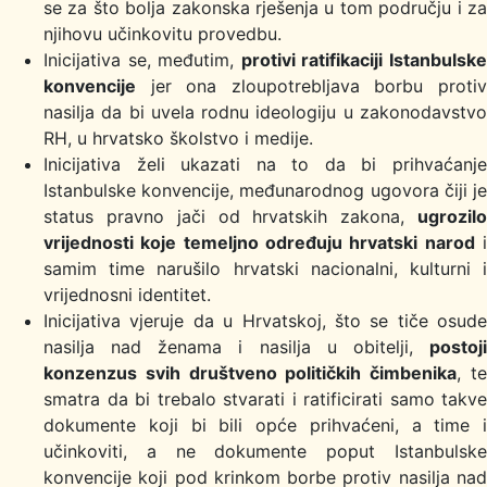
se za što bolja zakonska rješenja u tom području i za
njihovu učinkovitu provedbu.
Inicijativa se, međutim,
protivi ratifikaciji Istanbulsk
konvencije
jer ona zloupotrebljava borbu protiv
nasilja da bi uvela rodnu ideologiju u zakonodavstvo
RH, u hrvatsko školstvo i medije.
Inicijativa želi ukazati na to da bi prihvaćanje
Istanbulske konvencije, međunarodnog ugovora čiji je
status pravno jači od hrvatskih zakona,
ugrozilo
vrijednosti koje temeljno određuju hrvatski narod
samim time narušilo hrvatski nacionalni, kulturni i
vrijednosni identitet.
Inicijativa vjeruje da u Hrvatskoj, što se tiče osude
nasilja nad ženama i nasilja u obitelji,
postoji
konzenzus svih društveno političkih čimbenika
, t
smatra da bi trebalo stvarati i ratificirati samo takve
dokumente koji bi bili opće prihvaćeni, a time i
učinkoviti, a ne dokumente poput Istanbulske
konvencije koji pod krinkom borbe protiv nasilja nad