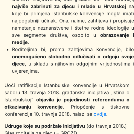
najviše zabrinuti za djecu i mlade u Hrvatskoj
na
koje bi primjena Istanbulske konvencije mogla imati
najpogubniji učinak. Ona, naime, zahtijeva i propisuje
nametanje neznanstvene i štetne rodne ideologije u
sve segmente društva, osobito u
obrazovanje 
medije
.
Roditeljima bi, prema zahtjevima Konvencije, bilo
onemogućeno slobodno odlučivati o odgoju svoje
djece
, u skladu s njihovim odgojnim vrijednostima i
uvjerenjima.
Uoči ratifikacije Istanbulske konvencije u Hrvatskom
saboru 13. travnja 2018. građanska inicijativa „Istina o
Istanbulskoj“
objavila je pojedinosti referenduma o
otkazivanju konvencije
. Priopćenje s tiskovne
konferencije 10. travnja 2018. nalazi se
ovdje
.
Udruge koje su podržale inicijativu
(do travnja 2018.)
Glas roditelja za djecu – GROZD