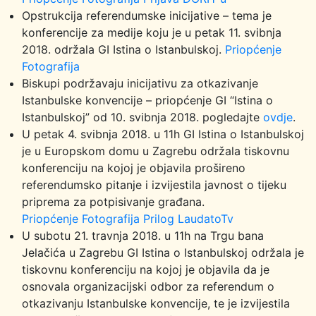
Opstrukcija referendumske inicijative – tema je
konferencije za medije koju je u petak 11. svibnja
2018. održala GI Istina o Istanbulskoj.
Priopćenje
Fotografija
Biskupi podržavaju inicijativu za otkazivanje
Istanbulske konvencije – priopćenje GI “Istina o
Istanbulskoj” od 10. svibnja 2018. pogledajte
ovdje
.
U petak 4. svibnja 2018. u 11h GI Istina o Istanbulskoj
je u Europskom domu u Zagrebu održala tiskovnu
konferenciju na kojoj je objavila prošireno
referendumsko pitanje i izvijestila javnost o tijeku
priprema za potpisivanje građana.
Priopćenje
Fotografija
Prilog LaudatoTv
U subotu 21. travnja 2018. u 11h na Trgu bana
Jelačića u Zagrebu GI Istina o Istanbulskoj održala je
tiskovnu konferenciju na kojoj je objavila da je
osnovala organizacijski odbor za referendum o
otkazivanju Istanbulske konvencije, te je izvijestila